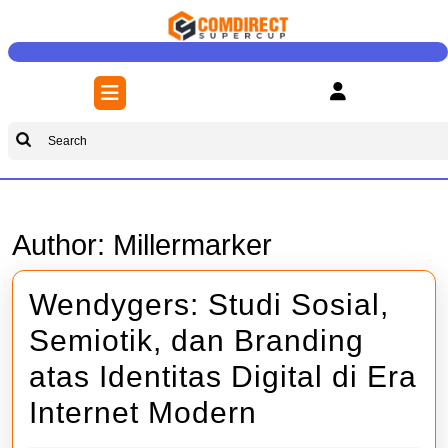
Skip
to
content
Skip
Open
to
Button
content
Search
for:
Author:
Millermarker
Wendygers: Studi Sosial,
Semiotik, dan Branding
atas Identitas Digital di Era
Wendygers:
Internet Modern
Studi