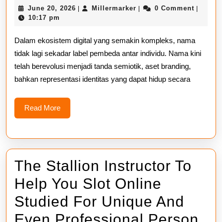
June
Millermarker
June 20, 2026
Millermarker
0 Comment
|
|
|
Sosial,
20,
10:17 pm
2026
Semiotik,
Dalam ekosistem digital yang semakin kompleks, nama
dan
tidak lagi sekadar label pembeda antar individu. Nama kini
telah berevolusi menjadi tanda semiotik, aset branding,
Branding
bahkan representasi identitas yang dapat hidup secara
atas
Identitas
Read
Read More
More
Digital
di
Era
The Stallion Instructor To
Internet
Help You Slot Online
Modern
Studied For Unique And
Even Professional Person