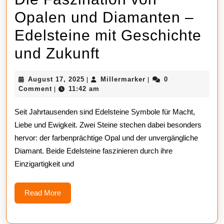
Opalen und Diamanten –
Edelsteine mit Geschichte
Die
und Zukunft
Faszination
August
Millermarker
August 17, 2025
Millermarker
0
|
|
von
17,
Comment
11:42 am
|
2025
Opalen
Seit Jahrtausenden sind Edelsteine Symbole für Macht,
und
Liebe und Ewigkeit. Zwei Steine stechen dabei besonders
hervor: der farbenprächtige Opal und der unvergängliche
Diamanten
Diamant. Beide Edelsteine faszinieren durch ihre
–
Einzigartigkeit und
Edelsteine
Read
Read More
mit
More
Geschichte