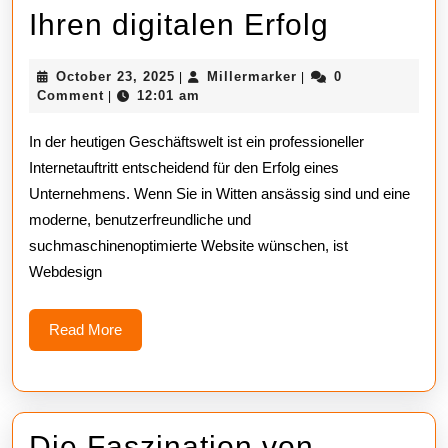
Even
Webdes
Ihren digitalen Erfolg
Professional
Witten
October
Millermarker
October 23, 2025
Millermarker
Person
0
|
|
–
23,
Comment
12:01 am
|
Online
2025
Modern
In der heutigen Geschäftswelt ist ein professioneller
Players
Website
Internetauftritt entscheidend für den Erfolg eines
Unternehmens. Wenn Sie in Witten ansässig sind und eine
für
moderne, benutzerfreundliche und
Ihren
suchmaschinenoptimierte Website wünschen, ist
digitale
Webdesign
Erfolg
Read
Read More
More
Die Faszination von