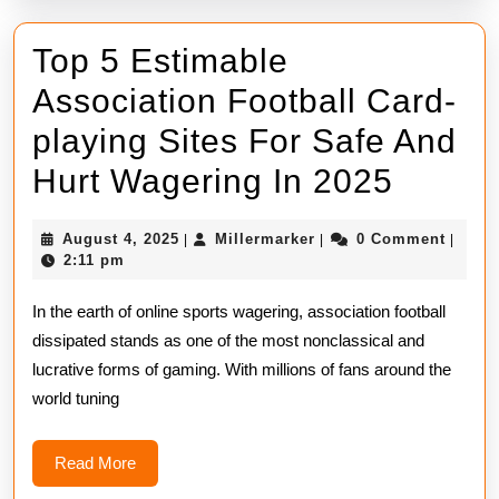
und
Zukunft
Top 5 Estimable
Association Football Card-
playing Sites For Safe And
Top
Hurt Wagering In 2025
5
August
Millermarker
August 4, 2025
Millermarker
0 Comment
|
|
|
Estima
4,
2:11 pm
2025
Associ
In the earth of online sports wagering, association football
Footba
dissipated stands as one of the most nonclassical and
lucrative forms of gaming. With millions of fans around the
Card-
world tuning
playin
Sites
Read
Read More
More