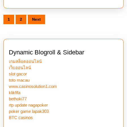
For
Safe
Posts
And
1
2
Next
pagination
Hurt
Wager
In
Dynamic Blogroll & Sidebar
2025
เกมสล็อตออนไลน์
เว็บออนไลน์
slot gacor
toto macau
www.casinosolution1.com
klikfifa
bethoki77
rtp update nagapoker
poker game lapak303
BTC casinos