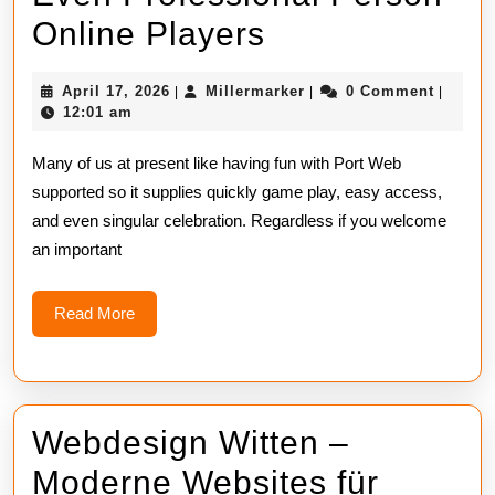
The
Online Players
Stallion
April
Millermarker
April 17, 2026
Millermarker
0 Comment
|
|
|
Instructor
17,
12:01 am
2026
To
Many of us at present like having fun with Port Web
Help
supported so it supplies quickly game play, easy access,
and even singular celebration. Regardless if you welcome
You
an important
Slot
Online
Read
Read More
More
Studied
For
Unique
Webdesign Witten –
And
Moderne Websites für