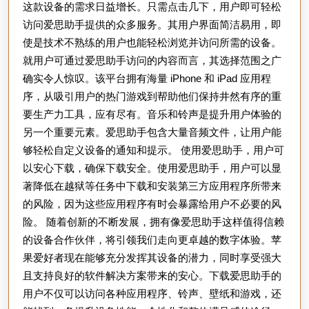
这款设备的需求日益增长。只需点击几下，用户即可轻松
访问爱思助手提供的众多服务。其用户界面简洁易用，即
使是技术不熟练的用户也能轻松浏览并访问所需的设备。
就用户可通过爱思助手访问的内容而言，其选择范围之广
确实令人惊叹。该平台拥有海量 iPhone 和 iPad 应用程
序，从吸引用户的热门游戏到帮助他们保持井然有序的重
要生产力工具，应有尽有。音乐和铃声是提升用户体验的
另一个重要元素。爱思助手包含大量音频文件，让用户能
够轻松自定义设备的通知和提示。 使用爱思助手，用户可
以安心下载，确保下载安全。使用爱思助手，用户可以显
著降低在越狱等任务中下载和安装第三方应用程序所带来
的风险，因为这些应用程序有时会暴露给用户不必要的风
险。 随着创新的不断发展，拥有像爱思助手这样值得信赖
的设备合作伙伴，将引领我们走向更卓越的数字体验。苹
果爱好者现在能够充分发挥其设备的潜力，同时享受强大
且支持良好的软件解决方案带来的安心。下载爱思助手的
用户不仅可以访问各种应用程序、铃声、壁纸和游戏，还