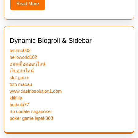
Read
Read More
More
Dynamic Blogroll & Sidebar
techno002
helloworld102
เกมสล็อตออนไลน์
เว็บออนไลน์
slot gacor
toto macau
www.casinosolution1.com
klikfifa
bethoki77
rtp update nagapoker
poker game lapak303