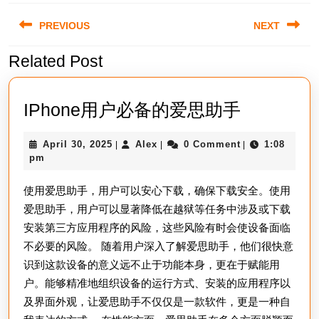
Post
PREVIOUS
NEXT
navigation
Related Post
Previous
Next
post:
post:
IPhone
IPhone用户必备的爱思助手
用
April
Alex
April 30, 2025
Alex
0 Comment
1:08
|
|
|
户
30,
pm
必
2025
使用爱思助手，用户可以安心下载，确保下载安全。使用
备
爱思助手，用户可以显著降低在越狱等任务中涉及或下载
的
安装第三方应用程序的风险，这些风险有时会使设备面临
爱
不必要的风险。 随着用户深入了解爱思助手，他们很快意
思
识到这款设备的意义远不止于功能本身，更在于赋能用
助
户。能够精准地组织设备的运行方式、安装的应用程序以
手
及界面外观，让爱思助手不仅仅是一款软件，更是一种自