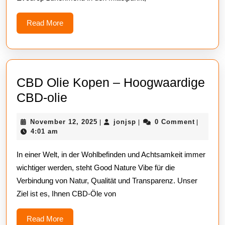
Read
Read More
More
CBD Olie Kopen – Hoogwaardige
CBD
CBD-olie
Olie
November
jonjsp
November 12, 2025
jonjsp
0 Comment
|
|
|
Kopen
12,
4:01 am
–
2025
In einer Welt, in der Wohlbefinden und Achtsamkeit immer
Hoogwaardige
wichtiger werden, steht Good Nature Vibe für die
CBD-
Verbindung von Natur, Qualität und Transparenz. Unser
olie
Ziel ist es, Ihnen CBD-Öle von
Read
Read More