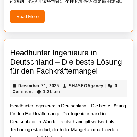
能找到一条提升设备性能、个性化和整体满足感的途径。
Read
Read More
More
Headhunter Ingenieure in
Deutschland – Die beste Lösung
Headhunte
für den Fachkräftemangel
Ingenieure
December
SHASEOAgenc
December 31, 2025
SHASEOAgency
0
|
|
in
31,
Comment
1:21 pm
|
Deutschlan
2025
Headhunter Ingenieure in Deutschland – Die beste Lösung
–
für den Fachkräftemangel Der Ingenieurmarkt in
Die
Deutschland im Wandel Deutschland gilt weltweit als
beste
Technologiestandort, doch der Mangel an qualifizierten
Lösung