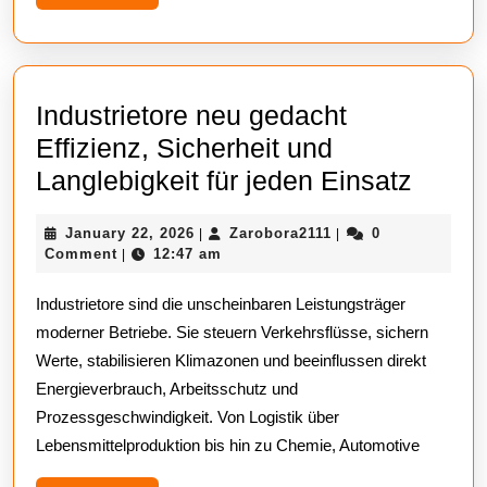
More
Industrietore neu gedacht
Effizienz, Sicherheit und
Indust
Langlebigkeit für jeden Einsatz
neu
January
Zarobora2111
January 22, 2026
Zarobora2111
0
|
|
gedac
22,
Comment
12:47 am
|
Effizi
2026
Industrietore sind die unscheinbaren Leistungsträger
Sicher
moderner Betriebe. Sie steuern Verkehrsflüsse, sichern
und
Werte, stabilisieren Klimazonen und beeinflussen direkt
Langle
Energieverbrauch, Arbeitsschutz und
für
Prozessgeschwindigkeit. Von Logistik über
jeden
Lebensmittelproduktion bis hin zu Chemie, Automotive
Einsa