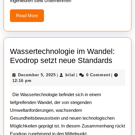
Ingenieuren stellt Unternehmen
für
den
Read
Read More
More
Fachkräfte
Wassertechnologie im Wandel:
Wasser
Evodrop setzt neue Standards
im
December
bilal
December 5, 2025
bilal
0 Comment
|
|
|
Wande
5,
12:16 pm
Evodr
2025
Die Wassertechnologie befindet sich in einem
setzt
tiefgreifenden Wandel, der von steigenden
neue
Umweltanforderungen, wachsendem
Stand
Gesundheitsbewusstsein und neuen technologischen
Möglichkeiten geprägt ist. In diesem Zusammenhang rückt
Evodrop zunehmend in den Mittelpunkt,