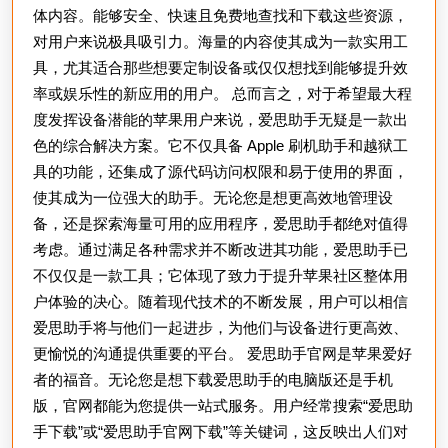
体内容。能够安全、快速且免费地查找和下载这些资源，
对用户来说极具吸引力。海量的内容使其成为一款实用工
具，尤其适合那些想要定制设备或仅仅想找到能够提升效
率或娱乐性的新应用的用户。 总而言之，对于希望最大程
度发挥设备潜能的苹果用户来说，爱思助手无疑是一款出
色的综合解决方案。它不仅具备 Apple 刷机助手和越狱工
具的功能，还集成了源代码访问权限和易于使用的界面，
使其成为一位强大的助手。无论您是想更高效地管理设
备，还是探索海量可用的应用程序，爱思助手都绝对值得
考虑。通过满足各种需求并不断改进其功能，爱思助手已
不仅仅是一款工具；它体现了致力于提升苹果社区整体用
户体验的决心。随着现代技术的不断发展，用户可以相信
爱思助手将与他们一起进步，为他们与设备进行更高效、
更愉悦的沟通提供重要的平台。 爱思助手官网是苹果爱好
者的福音。无论您是想下载爱思助手的电脑版还是手机
版，官网都能为您提供一站式服务。用户经常搜索“爱思助
手下载”或“爱思助手官网下载”等关键词，这反映出人们对