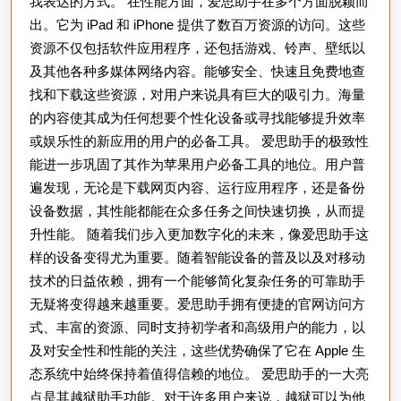
我表达的方式。 在性能方面，爱思助手在多个方面脱颖而
出。它为 iPad 和 iPhone 提供了数百万资源的访问。这些
资源不仅包括软件应用程序，还包括游戏、铃声、壁纸以
及其他各种多媒体网络内容。能够安全、快速且免费地查
找和下载这些资源，对用户来说具有巨大的吸引力。海量
的内容使其成为任何想要个性化设备或寻找能够提升效率
或娱乐性的新应用的用户的必备工具。 爱思助手的极致性
能进一步巩固了其作为苹果用户必备工具的地位。用户普
遍发现，无论是下载网页内容、运行应用程序，还是备份
设备数据，其性能都能在众多任务之间快速切换，从而提
升性能。 随着我们步入更加数字化的未来，像爱思助手这
样的设备变得尤为重要。随着智能设备的普及以及对移动
技术的日益依赖，拥有一个能够简化复杂任务的可靠助手
无疑将变得越来越重要。爱思助手拥有便捷的官网访问方
式、丰富的资源、同时支持初学者和高级用户的能力，以
及对安全性和性能的关注，这些优势确保了它在 Apple 生
态系统中始终保持着值得信赖的地位。 爱思助手的一大亮
点是其越狱助手功能。对于许多用户来说，越狱可以为他