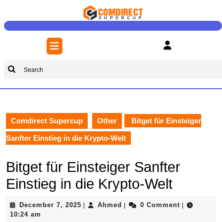
Skip
to
content
Skip
Open
to
Button
content
Search
for:
Comdirect Supercup
Other
Bitget für Einsteiger
Sanfter Einstieg in die Krypto-Welt
Bitget für Einsteiger Sanfter
Einstieg in die Krypto-Welt
December
Ahmed
December 7, 2025
Ahmed
0 Comment
|
|
|
7,
10:24 am