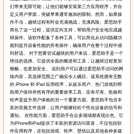
们带来无限可能，让他们能够安装第三方应用程序，并自
定义用户界面，突破苹果通常施加的限制。然而，如果操
作不当，越狱过程有时会充满挑战，充满风险。爱思助手
简化了这一过程，提供定向支持，帮助用户安全地完成越
狱操作。该软件配备了各种工具，可以简化从访问隐藏功
能到提升设备性能的所有操作，确保用户在整个过程中感
到舒适。 对于想要尝试越狱的用户来说，爱思助手是一个
绝佳的选择。它提供全面的概述和工具，让越狱过程更加
顺畅，也更加安全。 说到用户可以通过爱思助手访问的网
络内容，其选择范围之广确实令人瞩目。该系统拥有无数
的 iPhone 和 iPad 应用程序，从娱乐用户、热门游戏到帮
助用户保持井然有序的重要效率工具，应有尽有。歌曲和
铃声是提升用户体验的另一个重要方面。爱思助手包含丰
富的音频文件选择，让用户能够轻松个性化设备的信号和
通知。 在性能方面，爱思助手在众多领域都表现出色。它
为iPhone和iPad提供了丰富的资源访问渠道，不仅包括软
件应用程序，还包括游戏、铃声、壁纸以及其他各种多媒