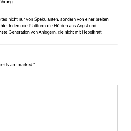
währung
ktes nicht nur von Spekulanten, sondern von einer breiten
hte. Indem die Plattform die Hürden aus Angst und
hste Generation von Anlegern, die nicht mit Hebelkraft
fields are marked
*