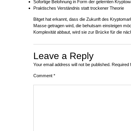
Sofortige Belohnung in Form der gelernten Krypto
Praktisches Verständnis statt trockener Theorie
Bitget hat erkannt, dass die Zukunft des Kryptomar
Masse getragen wird, die behutsam einsteigen möc
Komplexität abbaut, wird sie zur Brücke für die näc
Leave a Reply
Your email address will not be published.
Required 
Comment
*