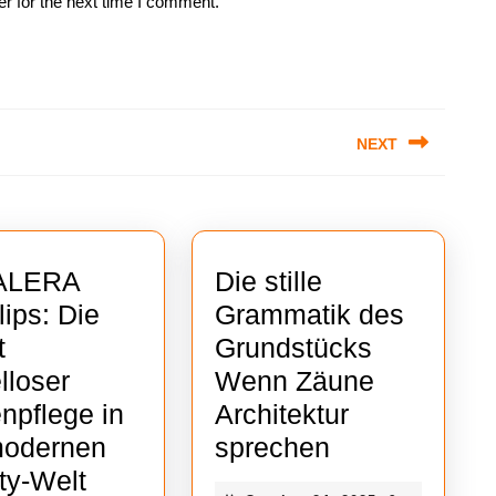
r for the next time I comment.
NEXT
Next
post:
ALERA
Die stille
lips: Die
Grammatik des
t
Grundstücks
lloser
Wenn Zäune
npflege in
Architektur
Die
modernen
sprechen
CEVALERA
stille
ty-Welt