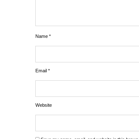
Name
*
Email
*
Website