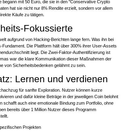
 Sie begann mit 50 Euro, die sie in den “Conservative Crypto
en hat sie nicht nur 8% Rendite erzielt, sondern vor allem
rekte Käufe zu tätigen.
rheits-Fokussierte
elt aufgrund von Hacking-Berichten lange fern. Was ihn bei
ts-Fundament. Die Plattform hält über 300% ihrer User-Assets
endurchschnitt liegt. Die Zwei-Faktor-Authentifizierung ist
 Thomas war die klare Kommunikation dieser Maßnahmen der
ne von Sicherheitsbedenken gelähmt zu sein.
tz: Lernen und verdienen
chachzug für sanfte Exploration. Nutzer können kurze
ieren und dafür kleine Beträge in der jeweiligen Coin belohnt
 schafft auch eine emotionale Bindung zum Portfolio, ohne
en bereits über 1 Million Nutzer dieses Programm
ellt.
ezifischen Projekten