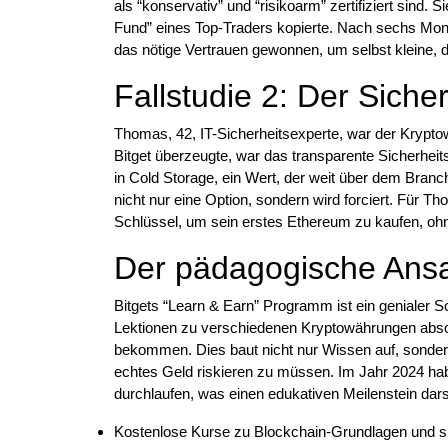
als “konservativ” und “risikoarm” zertifiziert sind.
Fund” eines Top-Traders kopierte. Nach sechs Monat
das nötige Vertrauen gewonnen, um selbst kleine, di
Fallstudie 2: Der Siche
Thomas, 42, IT-Sicherheitsexperte, war der Kryptow
Bitget überzeugte, war das transparente Sicherhei
in Cold Storage, ein Wert, der weit über dem Branch
nicht nur eine Option, sondern wird forciert. Für
Schlüssel, um sein erstes Ethereum zu kaufen, oh
Der pädagogische Ansa
Bitgets “Learn & Earn” Programm ist ein genialer S
Lektionen zu verschiedenen Kryptowährungen absolv
bekommen. Dies baut nicht nur Wissen auf, sondern
echtes Geld riskieren zu müssen. Im Jahr 2024 hab
durchlaufen, was einen edukativen Meilenstein darst
Kostenlose Kurse zu Blockchain-Grundlagen und sp