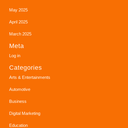
May 2025
April 2025
March 2025
Meta
Log in
Categories
Arts & Entertainments
Automotive
Business
Digital Marketing
Education