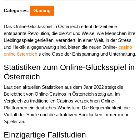
2025
Categories:
Gaming
Das Online-Glücksspiel in Österreich erlebt derzeit eine
entspannte Revolution, die die Art und Weise, wie Menschen ihre
Lieblingsspiele genießen, verändert. In einer Welt, in der Stress
und Hektik allgegenwärtig sind, bieten die neuen Online-
casino
online österreich
s eine Oase der Entspannung und Unterhaltung.
Statistiken zum Online-Glücksspiel in
Österreich
Laut den aktuellen Statistiken aus dem Jahr 2022 steigt die
Beliebtheit von Online-Casinos in Österreich stetig an. Im
Vergleich zu traditionellen Casinos verzeichnen Online-
Plattformen ein deutliches Wachstum. Die Bequemlichkeit, die
Vielfalt der Spiele und die attraktiven Boni locken immer mehr
Spieler an.
Einzigartige Fallstudien