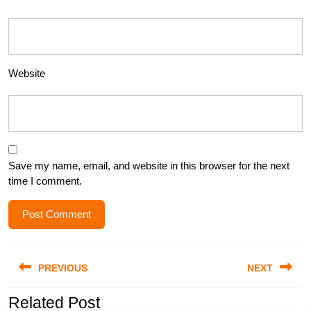
Website
Save my name, email, and website in this browser for the next
time I comment.
Post
PREVIOUS
NEXT
navigation
Related Post
Previous
Next