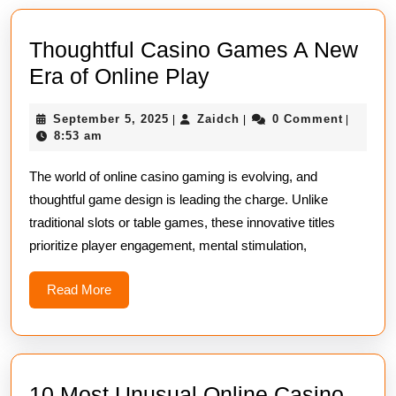
post:
post:
Thoughtful Casino Games A New
Thoughtful
Era of Online Play
Casino
September
Zaidch
September 5, 2025
Zaidch
0 Comment
|
|
|
Games
5,
8:53 am
A
2025
The world of online casino gaming is evolving, and
New
thoughtful game design is leading the charge. Unlike
Era
traditional slots or table games, these innovative titles
of
prioritize player engagement, mental stimulation,
Online
Play
Read
Read More
More
10 Most Unusual Online Casino