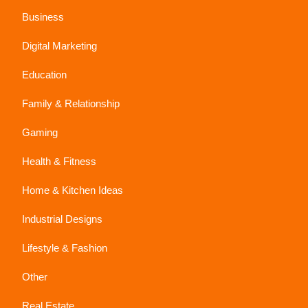
Business
Digital Marketing
Education
Family & Relationship
Gaming
Health & Fitness
Home & Kitchen Ideas
Industrial Designs
Lifestyle & Fashion
Other
Real Estate