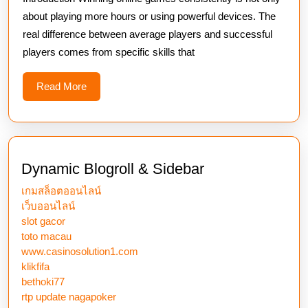
How
about playing more hours or using powerful devices. The
to
real difference between average players and successful
Win
players comes from specific skills that
Online
Games
Read
Read More
More
Dynamic Blogroll & Sidebar
เกมสล็อตออนไลน์
เว็บออนไลน์
slot gacor
toto macau
www.casinosolution1.com
klikfifa
bethoki77
rtp update nagapoker