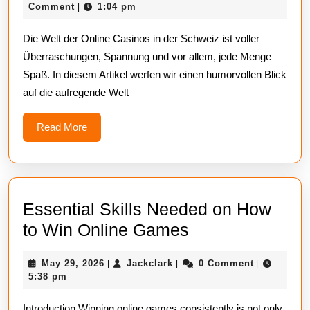
Welt
24,
Comment
1:04 pm
|
der
2025
Die Welt der Online Casinos in der Schweiz ist voller
Online
Überraschungen, Spannung und vor allem, jede Menge
Casinos
Spaß. In diesem Artikel werfen wir einen humorvollen Blick
in
auf die aufregende Welt
der
Schweiz
Read
Read More
More
Essential Skills Needed on How
Essential
to Win Online Games
Skills
May
Jackclark
May 29, 2026
Jackclark
0 Comment
|
|
|
Needed
29,
5:38 pm
on
2026
Introduction Winning online games consistently is not only