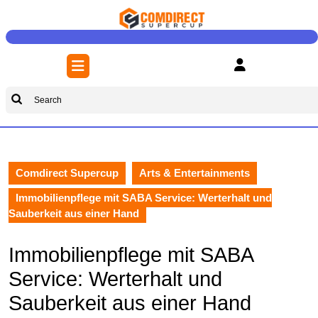
Skip
to
content
Skip
Open
to
Button
content
Search
for:
Comdirect Supercup
Arts & Entertainments
Immobilienpflege mit SABA Service: Werterhalt und
Sauberkeit aus einer Hand
Immobilienpflege mit SABA
Service: Werterhalt und
Sauberkeit aus einer Hand