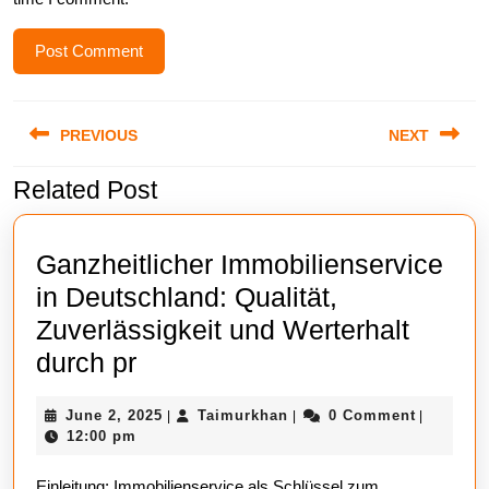
Post
PREVIOUS
NEXT
navigation
Related Post
Previous
Next
post:
post:
Ganzheitlicher Immobilienservice
in Deutschland: Qualität,
Zuverlässigkeit und Werterhalt
Ganzheitlicher
durch pr
Immobilienservice
June
Taimurkhan
June 2, 2025
Taimurkhan
0 Comment
|
|
|
in
2,
12:00 pm
Deutschland:
2025
Einleitung: Immobilienservice als Schlüssel zum