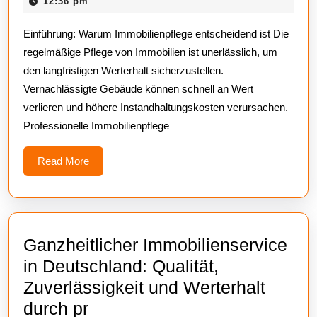
2,
12:36 pm
Service:
2025
Einführung: Warum Immobilienpflege entscheidend ist Die
Werterhalt
regelmäßige Pflege von Immobilien ist unerlässlich, um
und
den langfristigen Werterhalt sicherzustellen.
Sauberkei
Vernachlässigte Gebäude können schnell an Wert
aus
verlieren und höhere Instandhaltungskosten verursachen.
einer
Professionelle Immobilienpflege
Hand
Read
Read More
More
Ganzheitlicher Immobilienservice
in Deutschland: Qualität,
Zuverlässigkeit und Werterhalt
Ganzheitlicher
durch pr