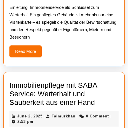
Deutschland:
Einleitung: Immobilienservice als Schlüssel zum
Qualität,
Werterhalt Ein gepflegtes Gebäude ist mehr als nur eine
Zuverlässigkeit
Visitenkarte – es spiegelt die Qualität der Bewirtschaftung
und
und den Respekt gegenüber Eigentümern, Mietern und
Werterhalt
Besuchern
durch
pr
Read
Read More
More
Immobilienpflege mit SABA
Service: Werterhalt und
Immobilie
Sauberkeit aus einer Hand
mit
June
Taimurkhan
June 2, 2025
Taimurkhan
0 Comment
|
|
|
SABA
2,
2:53 pm
Service:
2025