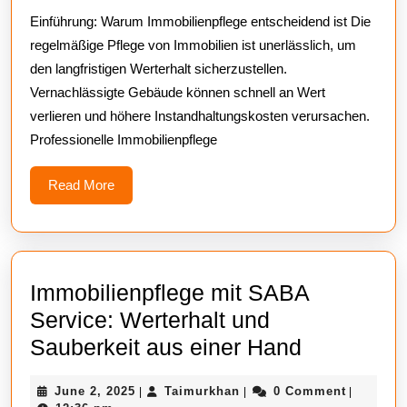
Einführung: Warum Immobilienpflege entscheidend ist Die
Werterhalt
regelmäßige Pflege von Immobilien ist unerlässlich, um
und
den langfristigen Werterhalt sicherzustellen.
Sauberkei
Vernachlässigte Gebäude können schnell an Wert
aus
verlieren und höhere Instandhaltungskosten verursachen.
einer
Professionelle Immobilienpflege
Hand
Read
Read More
More
Immobilienpflege mit SABA
Service: Werterhalt und
Immobilie
Sauberkeit aus einer Hand
mit
June
Taimurkhan
June 2, 2025
Taimurkhan
0 Comment
|
|
|
SABA