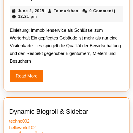
Immobilienservice
June
Taimurkhan
June 2, 2025
Taimurkhan
0 Comment
|
|
|
in
2,
12:21 pm
Deutschland:
2025
Einleitung: Immobilienservice als Schlüssel zum
Qualität,
Werterhalt Ein gepflegtes Gebäude ist mehr als nur eine
Zuverlässigkeit
Visitenkarte – es spiegelt die Qualität der Bewirtschaftung
und
und den Respekt gegenüber Eigentümern, Mietern und
Werterhalt
Besuchern
durch
pr
Read
Read More
More
Dynamic Blogroll & Sidebar
techno002
helloworld102