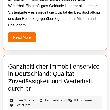
Qualität,
Werterhalt Ein gepflegtes Gebäude ist mehr als nur eine
Zuverlässigkeit
Visitenkarte – es spiegelt die Qualität der Bewirtschaftung
und
und den Respekt gegenüber Eigentümern, Mietern und
Werterhalt
Besuchern
durch
pr
Read
Read More
More
Ganzheitlicher Immobilienservice
in Deutschland: Qualität,
Zuverlässigkeit und Werterhalt
Ganzheitlicher
durch pr
Immobilienservice
June
Taimurkhan
June 2, 2025
Taimurkhan
0 Comment
|
|
|
in
2,
12:19 pm
2025