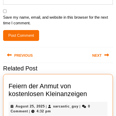
Save my name, email, and website in this browser for the next
time I comment.
Post
PREVIOUS
NEXT
navigation
Related Post
Previous
Next
post:
post:
Feiern der Anmut von
Feiern
kostenlosen Kleinanzeigen
der
August
sarcastic_guy
August 25, 2025
sarcastic_guy
0
|
|
Anmut
25,
Comment
4:32 pm
|
2025