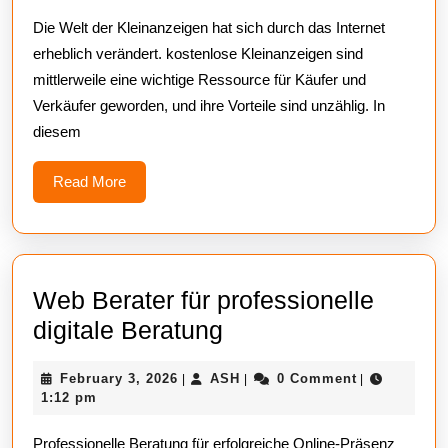
von
Die Welt der Kleinanzeigen hat sich durch das Internet
kostenlos
erheblich verändert. kostenlose Kleinanzeigen sind
Kleinanze
mittlerweile eine wichtige Ressource für Käufer und
Verkäufer geworden, und ihre Vorteile sind unzählig. In
diesem
Read
Read More
More
Web Berater für professionelle
Web
digitale Beratung
Berater
February
ASH
February 3, 2026
ASH
0 Comment
|
|
|
für
3,
1:12 pm
professionelle
2026
Professionelle Beratung für erfolgreiche Online-Präsenz