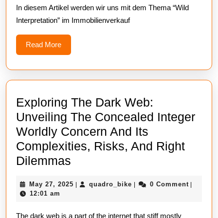
In diesem Artikel werden wir uns mit dem Thema “Wild
Interpretation” im Immobilienverkauf
Read
Read More
More
Exploring The Dark Web:
Unveiling The Concealed Integer
Worldly Concern And Its
Complexities, Risks, And Right
Exploring
Dilemmas
The
May
quadro_bike
May 27, 2025
quadro_bike
0 Comment
|
|
|
Dark
27,
12:01 am
Web:
2025
The dark web is a part of the internet that stiff mostly