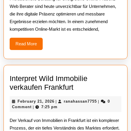
digitale
Web Berater sind heute unverzichtbar für Unternehmen,
Beratung
die ihre digitale Präsenz optimieren und messbare
Ergebnisse erzielen möchten. In einem zunehmend
kompetitiven Online-Markt ist es entscheidend,
Read
Read More
More
Interpret Wild Immobilie
Interpret
verkaufen Frankfurt
Wild
February
ranahassan7755
February 21, 2026
ranahassan7755
0
|
|
Immobilie
21,
Comment
7:25 pm
|
verkaufen
2026
Der Verkauf von Immobilien in Frankfurt ist ein komplexer
Frankfurt
Prozess, der ein tiefes Verständnis des Marktes erfordert.