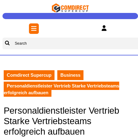
Skip
to
content
Skip
Open
to
Button
content
Search
for:
Comdirect Supercup
Business
Personaldienstleister Vertrieb Starke Vertriebsteams
erfolgreich aufbauen
Personaldienstleister Vertrieb
Starke Vertriebsteams
erfolgreich aufbauen