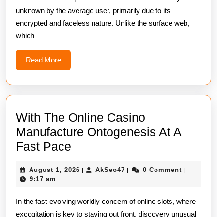
Unveiling
unknown by the average user, primarily due to its
The
encrypted and faceless nature. Unlike the surface web,
Concealed
which
Integer
Worldly
Read
Read More
More
Concern
And
Its
Complexities,
With The Online Casino
Risks,
Manufacture Ontogenesis At A
And
With
Fast Pace
Right
The
August
AkSeo47
August 1, 2026
AkSeo47
0 Comment
|
|
|
Dilemmas
Online
1,
9:17 am
Casino
2026
In the fast-evolving worldly concern of online slots, where
Manufacture
excogitation is key to staying out front, discovery unusual