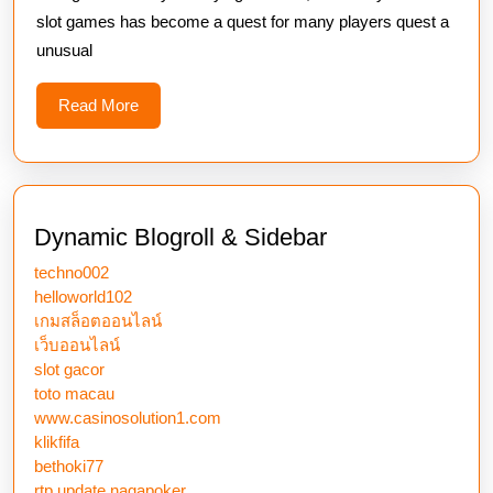
Ontogenesis
slot games has become a quest for many players quest a
At
unusual
A
Fast
Read
Read More
More
Pace
Dynamic Blogroll & Sidebar
techno002
helloworld102
เกมสล็อตออนไลน์
เว็บออนไลน์
slot gacor
toto macau
www.casinosolution1.com
klikfifa
bethoki77
rtp update nagapoker