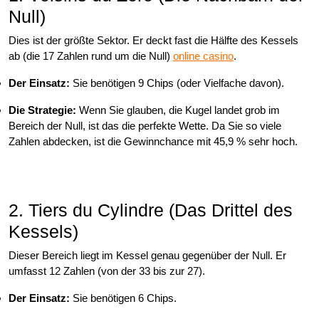
Null)
Dies ist der größte Sektor. Er deckt fast die Hälfte des Kessels
ab (die 17 Zahlen rund um die Null)
online casino
.
Der Einsatz:
Sie benötigen 9 Chips (oder Vielfache davon).
Die Strategie:
Wenn Sie glauben, die Kugel landet grob im
Bereich der Null, ist das die perfekte Wette. Da Sie so viele
Zahlen abdecken, ist die Gewinnchance mit 45,9 % sehr hoch.
2. Tiers du Cylindre (Das Drittel des
Kessels)
Dieser Bereich liegt im Kessel genau gegenüber der Null. Er
umfasst 12 Zahlen (von der 33 bis zur 27).
Der Einsatz:
Sie benötigen 6 Chips.