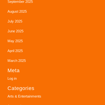
September 2025
August 2025
July 2025
June 2025
May 2025
April 2025
March 2025
Meta
Log in
Categories
Arts & Entertainments