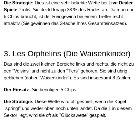
Die Strategie:
Dies ist eine sehr beliebte Wette bei
Live Dealer
Spiele
Profis. Sie deckt knapp 33 % des Rades ab. Da man nur
6 Chips braucht, ist der Reingewinn bei einem Treffer recht
attraktiv (Sie gewinnen das 3-fache Ihres Gesamteinsatzes).
3. Les Orphelins (Die Waisenkinder)
Das sind die zwei kleinen Bereiche links und rechts, die nicht zu
den "Voisins" und nicht zu den "Tiers" gehören. Sie sind übrig
geblieben (daher "Waisenkinder"). Es sind insgesamt 8 Zahlen.
Der Einsatz:
Sie benötigen 5 Chips.
Die Strategie:
Diese Wette wird oft gespielt, wenn die Kugel
"springt" und weder oben noch unten landet. Da die 1 in diesem
Sektor liegt, wird sie oft als "Glückswette" gespielt.