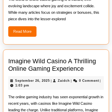
Game
evolving landscape where joy and excitement collide.
Adventures
While many articles focus on strategies or bonuses, this
piece dives into the lesser-explored
Read
Read More
More
Imagine Wild Casino A Thrilling
Imagine
Online Gaming Experience
Wild
September
Zaidch
September 26, 2025
Zaidch
0 Comment
|
|
|
Casino
26,
1:03 pm
A
2025
The online gaming industry has seen exponential growth in
Thrilling
recent years, with casinos like Imagine Wild Casino
Online
leading the charge. Unlike traditional platforms, Imagine