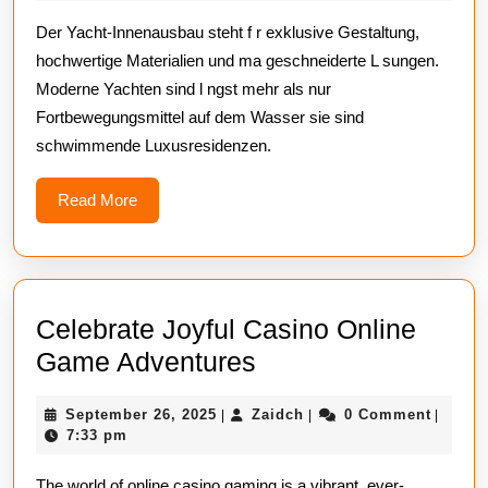
Pr
2026
Der Yacht-Innenausbau steht f r exklusive Gestaltung,
Zision
hochwertige Materialien und ma geschneiderte L sungen.
Und
Moderne Yachten sind l ngst mehr als nur
Individuelles
Fortbewegungsmittel auf dem Wasser sie sind
Design
schwimmende Luxusresidenzen.
Auf
H
Read
Read More
More
Chstem
Niveau
Celebrate Joyful Casino Online
Celebrate
Game Adventures
Joyful
September
Zaidch
September 26, 2025
Zaidch
0 Comment
|
|
|
Casino
26,
7:33 pm
Online
2025
The world of online casino gaming is a vibrant, ever-