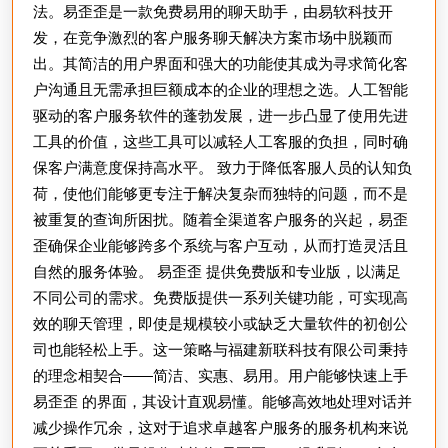
歪
法。易歪歪是一款免费易用的聊天助手，由易软科技开
的
发，在竞争激烈的客户服务聊天解决方案市场中脱颖而
策
出。其简洁的用户界面和强大的功能使其成为寻求简化客
户沟通且无需承担巨额成本的企业的理想之选。人工智能
略
驱动的客户服务软件的蓬勃发展，进一步凸显了使用先进
与
工具的价值，这些工具可以减轻人工客服的负担，同时确
实
保客户满意度保持高水平。 致力于降低客服人员的认知负
践
荷，使他们能够更专注于解决复杂而独特的问题，而不是
被重复的查询所困扰。随着全渠道客户服务的兴起，易歪
歪确保企业能够跨多个系统与客户互动，从而打造灵活且
自然的服务体验。 易歪歪 提供免费版和专业版，以满足
不同公司的需求。免费版提供一系列关键功能，可实现高
效的聊天管理，即使是规模较小或缺乏大量软件的初创公
司也能轻松上手。这一策略与福建新联科技有限公司秉持
的理念相契合——简洁、实惠、易用。用户能够快速上手
易歪歪 的界面，其设计直观易懂。能够高效地处理对话并
减少操作冗余，这对于追求卓越客户服务的服务机构来说