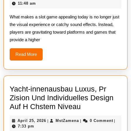
Gacor
19,
11:48 am
Remains
2025
What makes a slot game appealing today is no longer just
a
the visual experience or catchy sound effects. Instead,
Top
players are gravitating toward platforms and games that
Pick
provide a higher
for
High-
Read
Read More
More
Payout
Online
Spinners
Yacht-innenausbau Luxus, Pr
Zision Und Individuelles Design
Yacht-
Auf H Chstem Niveau
innenausbau
April
MstZamena
April 25, 2026
MstZamena
0 Comment
|
|
|
Luxus,
25,
7:33 pm