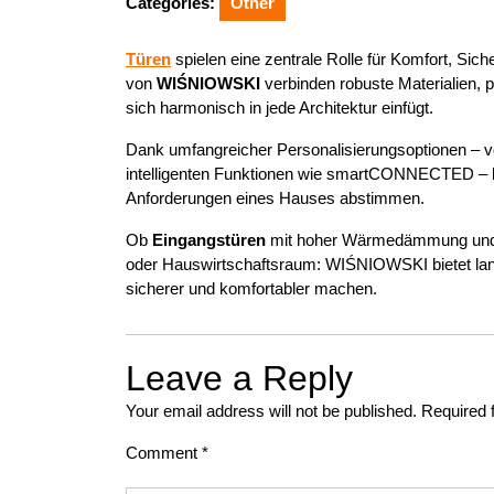
Categories:
Other
Türen
spielen eine zentrale Rolle für Komfort, Sic
von
WIŚNIOWSKI
verbinden robuste Materialien, p
sich harmonisch in jede Architektur einfügt.
Dank umfangreicher Personalisierungsoptionen – v
intelligenten Funktionen wie smartCONNECTED – l
Anforderungen eines Hauses abstimmen.
Ob
Eingangstüren
mit hoher Wärmedämmung und S
oder Hauswirtschaftsraum: WIŚNIOWSKI bietet langl
sicherer und komfortabler machen.
Leave a Reply
Your email address will not be published.
Required 
Comment
*