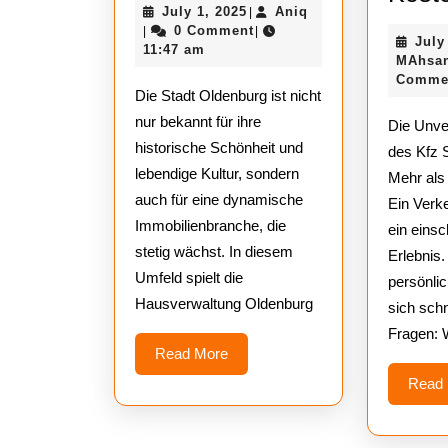
July
Aniq
July 1, 2025
Aniq
|
–
1,
0 Comment
|
|
July
Professionelle
2025
11:47 am
MAhsa
Immobilienbetreuun
Comme
Die Stadt Oldenburg ist nicht
mit
nur bekannt für ihre
Die Unve
Zukunft
historische Schönheit und
des Kfz 
lebendige Kultur, sondern
Mehr als
auch für eine dynamische
Ein Verke
Immobilienbranche, die
ein eins
stetig wächst. In diesem
Erlebnis
Umfeld spielt die
persönli
Hausverwaltung Oldenburg
sich schn
Fragen: W
Read
Read More
More
Read