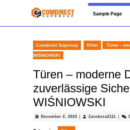
Skip
to
Sample Page
content
Skip
to
content
Comdirect Supercup
Other
Türen – mod
WIŚNIOWSKI
Türen – moderne 
zuverlässige Siche
WIŚNIOWSKI
December
Zarobo
December 2, 2025
Zarobora2111
|
|
2,
2025