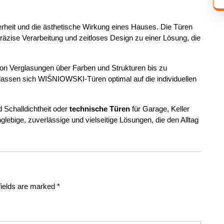
herheit und die ästhetische Wirkung eines Hauses. Die Türen
räzise Verarbeitung und zeitloses Design zu einer Lösung, die
on Verglasungen über Farben und Strukturen bis zu
assen sich WIŚNIOWSKI-Türen optimal auf die individuellen
challdichtheit oder
technische Türen
für Garage, Keller
ebige, zuverlässige und vielseitige Lösungen, die den Alltag
fields are marked
*