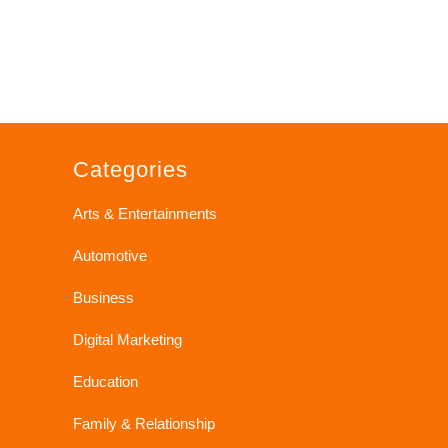
Categories
Arts & Entertainments
Automotive
Business
Digital Marketing
Education
Family & Relationship