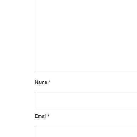
Name
*
Email
*