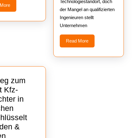
Technologiestandort, doch
Read
 More
der Mangel an qualifizierten
More
Ingenieuren stellt
Unternehmen
Read
Read More
More
Weg zum
 Kfz-
hter in
hen
hlüsselt
den &
Ihr
en