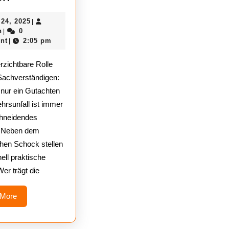
Weg
July
 24, 2025
|
zum
MAhsan
24,
n
0
|
g
Recht
2025
nt
2:05 pm
|
Kfz-
rzichtbare Rolle
Gutachter
Sachverständigen:
in
 nur ein Gutachten
München
hrsunfall ist immer
entschlüsselt
chneidendes
. Neben dem
Schäden
chen Schock stellen
&
ell praktische
Kosten
er trägt die
Read
 More
More