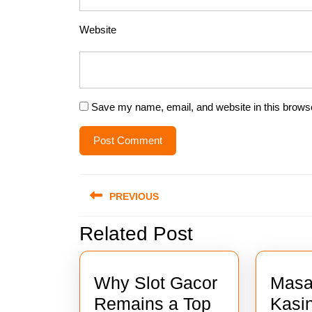
Website
Save my name, email, and website in this browse
Post
PREVIOUS
navigation
Related Post
Previous
post:
Why Slot Gacor
Masa
Remains a Top
Kasi