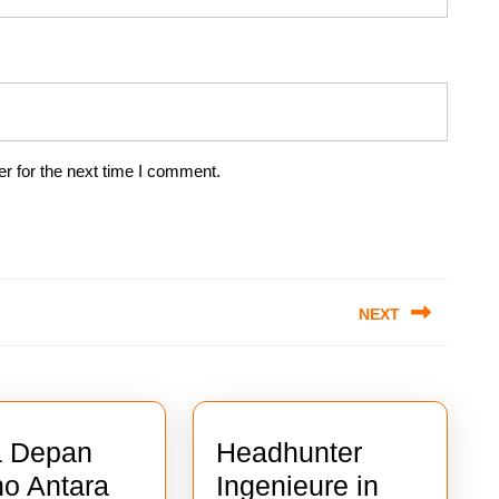
r for the next time I comment.
NEXT
Next
post:
 Depan
Headhunter
no Antara
Ingenieure in