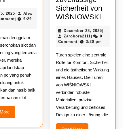
Ahli
Sicherheit von
July
Alex
 5, 2025
Alex
|
|
QQpoker
Türen
WIŚNIOWSKI
5,
omment
9:29
|
Dan
–
2025
December
December 28, 2025
|
Mulai
modern
Zarobora2111
28,
Zarobora2111
0
|
emain tenggelam
Bertaruh
Designs
2025
Comment
3:20 pm
|
seronokan slot dan
Hari
und
ncing yang tersedia
Türen spielen eine zentrale
Ini
zuverläs
ker, mereka
Rolle für Komfort, Sicherheit
Sicherhe
api landskap
und die ästhetische Wirkung
n pc yang penuh
von
eines Hauses. Die Türen
eluang untuk
WIŚNIO
von WIŚNIOWSKI
kan dan nasib baik
verbinden robuste
ermainan slot
Materialien, präzise
Verarbeitung und zeitloses
Read
 More
Design zu einer Lösung, die
More
Read