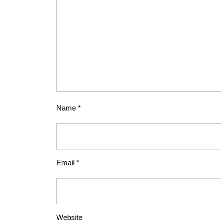
Name
*
Email
*
Website