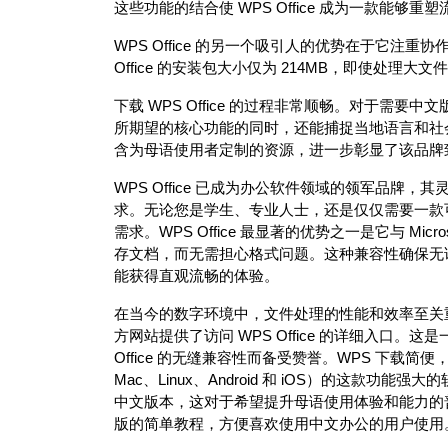
这些功能的结合使 WPS Office 成为一款能够
WPS Office 的另一个吸引人的优势在于它注
Office 的安装包大小仅为 214MB，即使处
下载 WPS Office 的过程非常顺畅。对于需要中
所期望的核心功能的同时，还能捕捉当地语言和社
含为母语使用者定制的资源，进一步彰显了该品牌
WPS Office 已成为办公软件领域的领军品
求。无论您是学生、专业人士，还是仅仅需要一款可靠
需求。WPS Office 最显著的优势之一是它与 Mic
存文档，而无需担心格式问题。这种兼容性确保无论您使用的是
能获得直观流畅的体验。
在当今的数字环境中，文件处理的性能和效率至关重要，
方网站提供了访问 WPS Office 的详细入口。这
Office 的无缝兼容性而备受赞誉。WPS 下载简
Mac、Linux、Android 和 iOS）的这款功能
中文版本，这对于希望提升母语使用体验和能力的普
版的简单教程，方便喜欢使用中文办公的用户使用