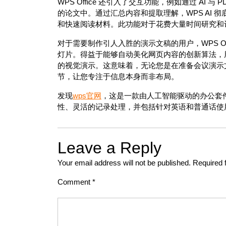
WPS Office 还引入了交互功能，例如通过 AI
的论文中。通过汇总内容和提取理解，WPS AI 
和快速阅读材料。此功能对于花费大量时间研究和
对于需要制作引人入胜的演示文稿的用户，WPS Offic
灯片。得益于能够自动美化网页内容的创新算法，
的视觉演示。这意味着，无论您是在准备会议演示文稿
节，让您专注于信息本身而非布局。
发现
wps官网
，这是一款由人工智能驱动的办公套件，旨在
性、灵活的记录处理，并包括针对英语和普通话使
Leave a Reply
Your email address will not be published.
Required 
Comment
*