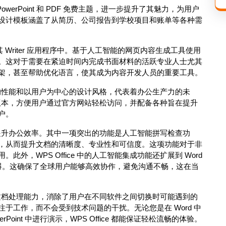
xcel、PowerPoint 和 PDF 免费主题，进一步提升了其魅力，为用户
设计模板涵盖了从简历、公司报告到学校项目和账单等各种需
在其 Writer 应用程序中。基于人工智能的网页内容生成工具使用
。这对于需要在紧迫时间内完成书面材料的活跃专业人士尤其
架，甚至帮助优化语言，使其成为内容开发人员的重要工具。
、持久的性能和以用户为中心的设计风格，代表着办公生产力的未
的中文版本，方便用户通过官方网站轻松访问，并配备各种旨在提升
户。
，显著提升办公效率。其中一项突出的功能是人工智能拼写检查功
，从而提升文档的清晰度、专业性和可信度。这项功能对于非
外，WPS Office 中的人工智能集成功能还扩展到 Word
障碍。这确保了全球用户能够高效协作，避免沟通不畅，这在当
备卓越的文档处理能力，消除了用户在不同软件之间切换时可能遇到的
于工作，而不会受到技术问题的干扰。无论您是在 Word 中
rPoint 中进行演示，WPS Office 都能保证轻松流畅的体验。