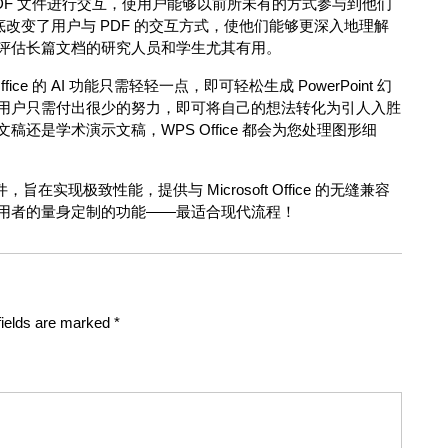
 与 PDF 文件进行交互，使用户能够以前所未有的方式参与到他们
彻底改变了用户与 PDF 的交互方式，使他们能够更深入地理解
评估长篇文档的研究人员和学生尤其有用。
e 的 AI 功能只需轻轻一点，即可轻松生成 PowerPoint 幻
用户只需付出很少的努力，即可将自己的想法转化为引人入胜
还是学术演示文稿，WPS Office 都会为您处理图形细
实现极致性能，提供与 Microsoft Office 的无缝兼容
用者的量身定制的功能——最适合现代流程！
fields are marked
*