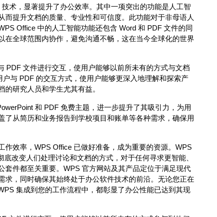
 (AI) 技术，显著提升了办公效率。其中一项突出的功能是人工智
从而提升文档的质量、专业性和可信度。此功能对于非母语人
ffice 中的人工智能功能还包含 Word 和 PDF 文件的同
以在全球范围内协作，避免沟通不畅，这在当今全球化的世界
AI 与 PDF 文件进行交互，使用户能够以前所未有的方式与文档
了用户与 PDF 的交互方式，使用户能够更深入地理解和探索产
档的研究人员和学生尤其有益。
xcel、PowerPoint 和 PDF 免费主题，进一步提升了其吸引力，为用
盖了从简历和业务报告到学校项目和账单等各种需求，确保用
率，WPS Office 已做好准备，成为重要的资源。WPS
正在彻底改变人们处理讨论和文档的方式，对于任何寻求更智能、
公套件都至关重要。WPS 官方网站及其产品定位于满足现代
需求，同时确保其始终处于办公软件技术的前沿。无论您正在
并将 WPS 集成到您的工作流程中，都彰显了办公性能已达到其现