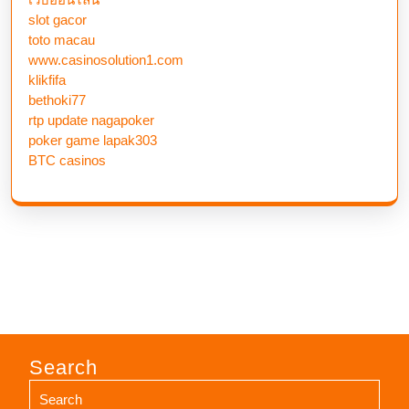
slot gacor
toto macau
www.casinosolution1.com
klikfifa
bethoki77
rtp update nagapoker
poker game lapak303
BTC casinos
Search