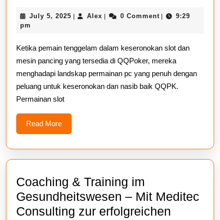
Ahli
July
Alex
July 5, 2025
Alex
0 Comment
9:29
|
|
|
QQpoker
5,
pm
Dan
2025
Ketika pemain tenggelam dalam keseronokan slot dan
Mulai
mesin pancing yang tersedia di QQPoker, mereka
Bertaruh
menghadapi landskap permainan pc yang penuh dengan
Hari
peluang untuk keseronokan dan nasib baik QQPK.
Ini
Permainan slot
Read
Read More
More
Coaching & Training im
Gesundheitswesen – Mit Meditec
Consulting zur erfolgreichen