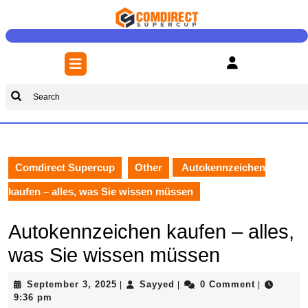
Skip
to
content
Skip
Open
to
Button
content
Search
for:
Comdirect Supercup
Other
Autokennzeichen
kaufen – alles, was Sie wissen müssen
Autokennzeichen kaufen – alles,
was Sie wissen müssen
September
Sayyed
September 3, 2025
Sayyed
0 Comment
|
|
|
3,
9:36 pm