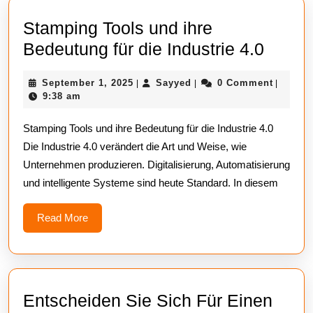
Stamping Tools und ihre
Stamp
Bedeutung für die Industrie 4.0
Tools
September
Sayyed
September 1, 2025
Sayyed
0 Comment
|
|
|
und
1,
9:38 am
ihre
2025
Stamping Tools und ihre Bedeutung für die Industrie 4.0
Bedeu
Die Industrie 4.0 verändert die Art und Weise, wie
für
Unternehmen produzieren. Digitalisierung, Automatisierung
die
und intelligente Systeme sind heute Standard. In diesem
Indust
4.0
Read
Read More
More
Entscheiden Sie Sich Für Einen