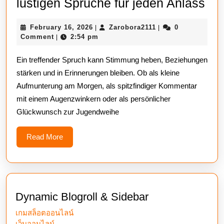
Kre
lustigen Sprüche für jeden Anlass
Hu
February
Zarobora2111
February 16, 2026
Zarobora2111
0
|
|
Die
16,
Comment
2:54 pm
|
bes
2026
Ein treffender Spruch kann Stimmung heben, Beziehungen
lus
stärken und in Erinnerungen bleiben. Ob als kleine
Sp
Aufmunterung am Morgen, als spitzfindiger Kommentar
für
mit einem Augenzwinkern oder als persönlicher
jed
Glückwunsch zur Jugendweihe
Anl
Read
Read More
More
Dynamic Blogroll & Sidebar
เกมสล็อตออนไลน์
เว็บออนไลน์