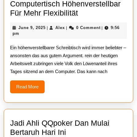
Computertisch Höhenverstellbar
Entscheiden
Für Mehr Flexibilität
Sie
June
Alex
June 9, 2025
Alex
0 Comment
9:56
|
|
|
Sich
9,
pm
Für
2025
Ein höhenverstellbarer Schreibtisch wird immer beliebter –
Einen
ansonsten das aus gutem Argument. rein der heutigen
Computertisch
Arbeitswelt zubringen viele Volk den Löwenanteil ihres
Höhenverstellbar
Tages sitzend an dem Computer. Das kann nach
Für
Mehr
Read
Read More
More
Flexibilität
Jadi Ahli QQpoker Dan Mulai
Jadi
Bertaruh Hari Ini