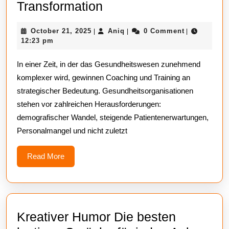
Coaching
Transformation
&
October
Aniq
October 21, 2025
Aniq
0 Comment
|
|
|
Training
21,
12:23 pm
im
2025
In einer Zeit, in der das Gesundheitswesen zunehmend
Gesundheitswesen
komplexer wird, gewinnen Coaching und Training an
–
strategischer Bedeutung. Gesundheitsorganisationen
Mit
stehen vor zahlreichen Herausforderungen:
Meditec
demografischer Wandel, steigende Patientenerwartungen,
Consulting
Personalmangel und nicht zuletzt
zur
Read
Read More
erfolgreichen
More
Transformation
Kreativer Humor Die besten