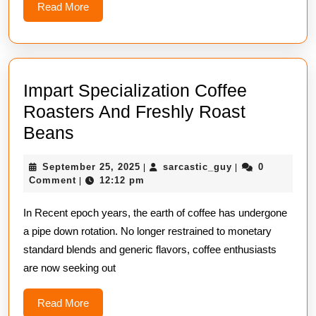
Read
Read More
More
Impart Specialization Coffee
Roasters And Freshly Roast
Impart
Beans
Specialization
September
sarcastic_guy
September 25, 2025
sarcastic_guy
0
|
|
Coffee
25,
Comment
12:12 pm
|
Roasters
2025
In Recent epoch years, the earth of coffee has undergone
And
a pipe down rotation. No longer restrained to monetary
Freshly
standard blends and generic flavors, coffee enthusiasts
Roast
are now seeking out
Beans
Read
Read More