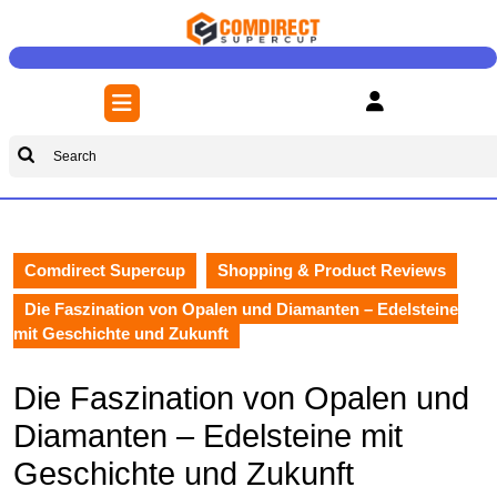
Skip
to
content
Skip
Open
to
Button
content
Search
for:
Comdirect Supercup
Shopping & Product Reviews
Die Faszination von Opalen und Diamanten – Edelsteine
mit Geschichte und Zukunft
Die Faszination von Opalen und
Diamanten – Edelsteine mit
Geschichte und Zukunft