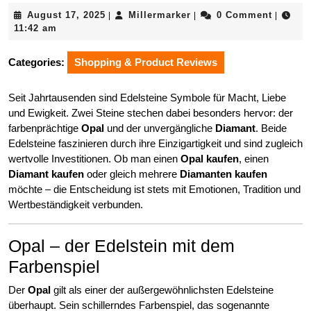
August
Millermarker
August 17, 2025
Millermarker
0 Comment
|
|
|
17,
11:42 am
2025
Categories:
Shopping & Product Reviews
Seit Jahrtausenden sind Edelsteine Symbole für Macht, Liebe
und Ewigkeit. Zwei Steine stechen dabei besonders hervor: der
farbenprächtige
Opal
und der unvergängliche
Diamant
. Beide
Edelsteine faszinieren durch ihre Einzigartigkeit und sind zugleich
wertvolle Investitionen. Ob man einen
Opal kaufen
, einen
Diamant kaufen
oder gleich mehrere
Diamanten kaufen
möchte – die Entscheidung ist stets mit Emotionen, Tradition und
Wertbeständigkeit verbunden.
Opal – der Edelstein mit dem
Farbenspiel
Der
Opal
gilt als einer der außergewöhnlichsten Edelsteine
überhaupt. Sein schillerndes Farbenspiel, das sogenannte