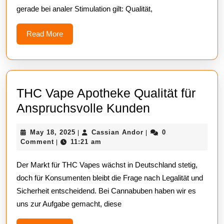
gerade bei analer Stimulation gilt: Qualität,
Read
Read More
More
THC Vape Apotheke Qualität für
THC
Anspruchsvolle Kunden
Vape
May
Cassian
May 18, 2025
Cassian Andor
0
|
|
Apotheke
18,
Andor
Comment
11:21 am
|
Qualität
2025
Der Markt für THC Vapes wächst in Deutschland stetig,
für
doch für Konsumenten bleibt die Frage nach Legalität und
Anspruchsvol
Sicherheit entscheidend. Bei Cannabuben haben wir es
Kunden
uns zur Aufgabe gemacht, diese