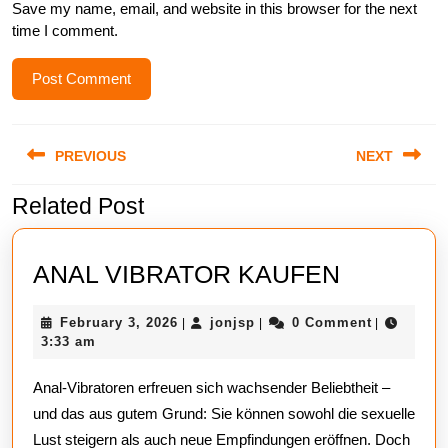
Save my name, email, and website in this browser for the next
time I comment.
Post
PREVIOUS
NEXT
navigation
Related Post
Previous
Next
post:
post:
ANAL
ANAL VIBRATOR KAUFEN
VIBRAT
February
jonjsp
February 3, 2026
jonjsp
0 Comment
|
|
|
KAUFEN
3,
3:33 am
2026
Anal-Vibratoren erfreuen sich wachsender Beliebtheit –
und das aus gutem Grund: Sie können sowohl die sexuelle
Lust steigern als auch neue Empfindungen eröffnen. Doch